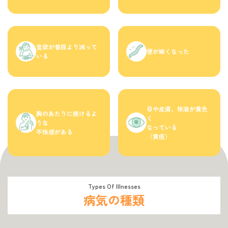
食欲が普段より減って
便が細くなった
いる
目や皮膚、体液が黄色
胸のあたりに焼けるよ
く
うな
なっている
不快感がある
（黄疸）
Types Of Illnesses
病気の種類