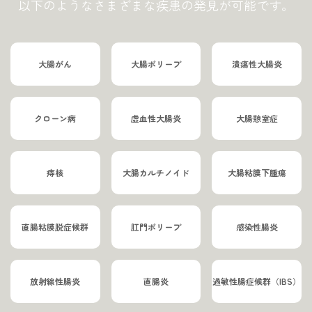
以下のようなさまざまな疾患の発見が可能です。
大腸がん
大腸ポリープ
潰瘍性大腸炎
クローン病
虚血性大腸炎
大腸憩室症
痔核
大腸カルチノイド
大腸粘膜下腫瘍
直腸粘膜脱症候群
肛門ポリープ
感染性腸炎
放射線性腸炎
直腸炎
過敏性腸症候群（IBS）