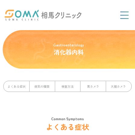
Gastroenterology
消化器内科
よくある症状
病気の種類
検査方法
胃カメラ
大腸カメラ
Common Symptoms
よくある症状